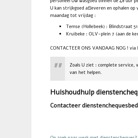
personeel Uw wasgoed binnen de 48 uur pe
U kan strijkgoed afleveren en ophalen op 
maandag tot vrijdag :
Temse (Hollebeek) : Blindstraat 51
Kruibeke : OLV-plein 7 (aan de ke
CONTACTEER ONS VANDAAG NOG ! via het
Zoals U ziet : complete service,
van het helpen.
Huishoudhulp dienstencheq
Contacteer dienstenchequesbedr
Op zoek naar werk met dienstencheques?