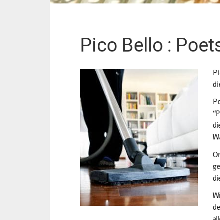
Pico Bello : Poet
Pi
d
P
“P
di
Wa
On
ge
di
Wi
de
al