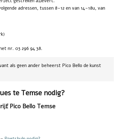
rfect gestreken aflevert.
volgende adressen, tussen 8-12 en van 14-18u, van
rk)
 nr. 03 296 94 38.
 want als geen ander beheerst Pico Bello de kunst
ues te Temse nodig?
ijf Pico Bello Temse
–
Poetshulp nodig?