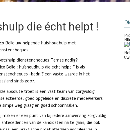
D
shulp die écht helpt !
Pi
Bl
co Bello uw helpende huishoudhulp met
ienstencheques
Bel
uw
oetshulp dienstencheques Temse nodig?
ico Bello : huishoudhulp die écht helpt!” is als
enstencheques -bedrijf een vaste waarde in het
asland sinds 2007.
ze absolute troef is een vast team van zorgvuldig
selecteerde, goed opgeleide en discrete medewerkers
e simpelweg graag en goed schoonmaken.
j maken er een punt van bij iedere aanwerving zorgvuldig
 antecedenten van de kandidaten na te gaan, die ook
lemaal een praktische proef afleggen vooraleer ze in